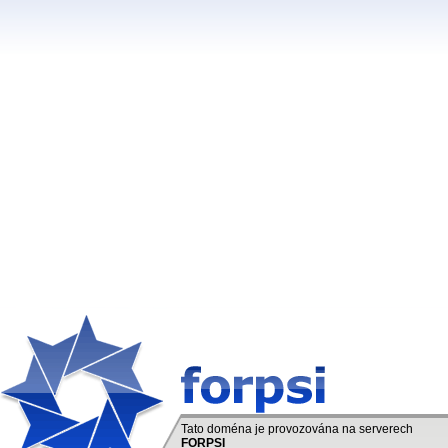
Tato doména je provozována na serverech
FORPSI