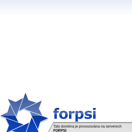
Tato doména je provozována na serverech
FORPSI