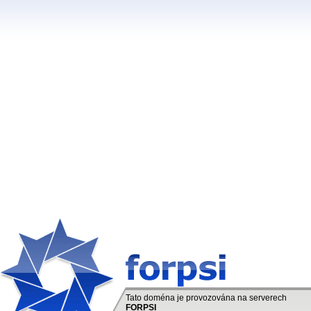
Tato doména je provozována na serverech
FORPSI