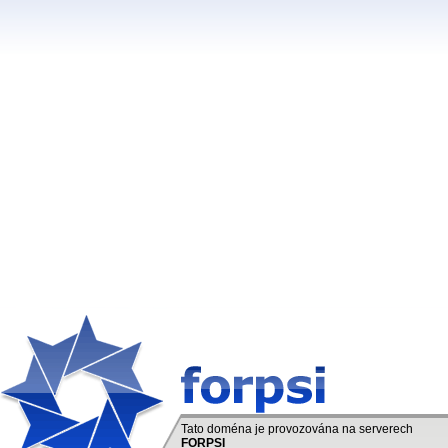
Tato doména je provozována na serverech
FORPSI