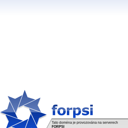
Tato doména je provozována na serverech
FORPSI